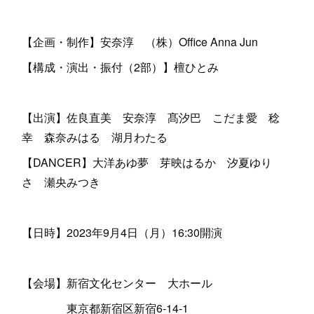
【企画・制作】安奈淳 （株）Office Anna Jun
【構成・演出・振付（2部）】檀ひとみ
【出演】佐良直美 安奈淳 髙汐巴 こだま愛 稔
幸 森奈みはる 湖月わたる
【DANCER】大洋あゆ夢 芽映はるか 汐夏ゆり
さ 瀬央みつき
【日時】2023年9月4日（月）16:30開演
【会場】新宿文化センター 大ホール
東京都新宿区新宿6-14-1