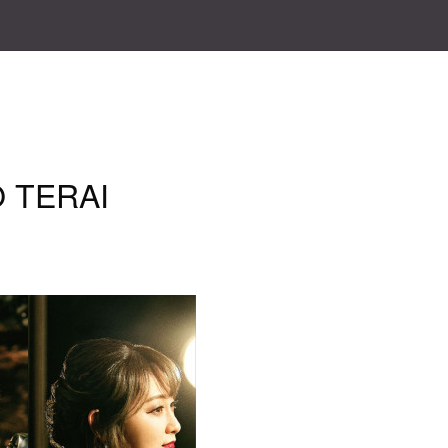
O TERAI
』