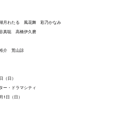
湖月わたる 風花舞 彩乃かなみ
谷真聡 高橋伊久磨
裕介 荒山諒
4日（日）
ター・ドラマシティ
0月1日（日）