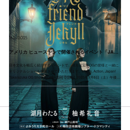
16
Jul
2025
アメリカ ヒューストンで開催されるイベント「JAPAN FESTIVAL HOUSTON 2025」出演決定！
日本文化を幅広く紹介するイベントで、湖月は宝塚OGの皆様と一緒に
オリジナルショーを披露させていただきます。Lights, Action, Japan!
Takarazuka OG Show [FOREVER]【日時】2025年9月6日（土）午後…
©2026 WATARU KOZUKI OFFICIAL FAN CLUB ACROSS. All Rights
Reserved．