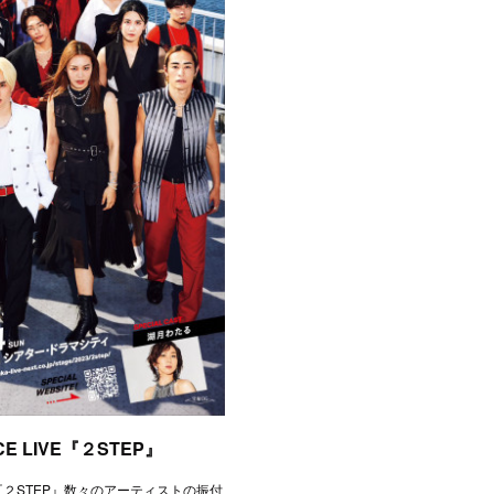
E LIVE『２STEP』
IVE『２STEP』数々のアーティストの振付