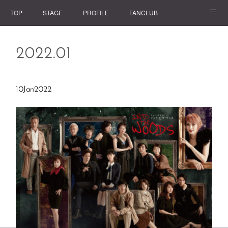
TOP
STAGE
PROFILE
FANCLUB
GOODS
2022
.
01
10
Jan
2022