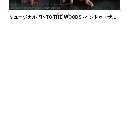
©2026 WATARU KOZUKI OFFICIAL FAN CLUB ACROSS. All Rights
Reserved．
ミュージカル『INTO THE WOODS -イントゥ・ザ・ウッズ-』
ミュージカル『INTO THE WOODS -イントゥ・ザ・ウッズ-』生ける伝
説スティーヴン・ソンドハイム作曲の音楽が、物語の独特の世界観を彩
る名作ミュージカル！あの童話の登場人物たちが、同時に存在する世…