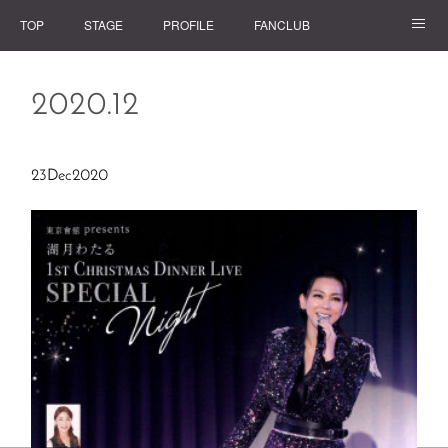
TOP
STAGE
PROFILE
FANCLUB
GOODS
2020
.
12
23
Dec
2020