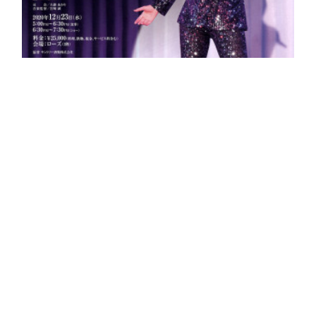
©2026 WATARU KOZUKI OFFICIAL FAN CLUB ACROSS. All Rights
Reserved．
東京會舘presents 湖月わたる 1st Christmas Dinner Live－Special Night－
東京會舘presents 湖月わたる 1st Christmas Dinner Live－Special
Night－出演：湖月わたる司会：久路あかり音楽監督：宮崎 誠【日時】
2020年12月23日（水）5:00PM～6:30PM（食事）6:30PM～7:30PM…