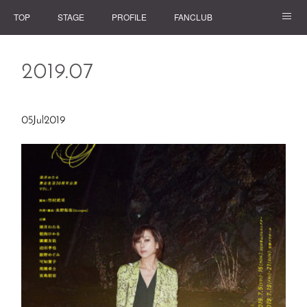
TOP
STAGE
PROFILE
FANCLUB
GOODS
2019
.
07
05
Jul
2019