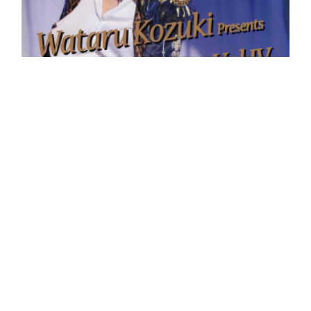
©2026 WATARU KOZUKI OFFICIAL FAN CLUB ACROSS. All Rights
Reserved．
Across Super Live Vol.IV in OSAKA
Across Super Live Vol.IV in OSAKA日時：2018年11月23日（金）／24
日（土）出演：湖月わたる佐藤晃（guitar）丹野義昭（keyboard）会
場：ナレッジシアター企画・主催：Across