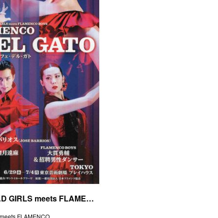
DANCE LEGEND vol.3 BAD GIRLS meets FLAMENCO BOYS「FLAMENCO CAFE DEL GATO ～フラメンコ・カフェ・デル・ガト～」
 meets FLAMENCO