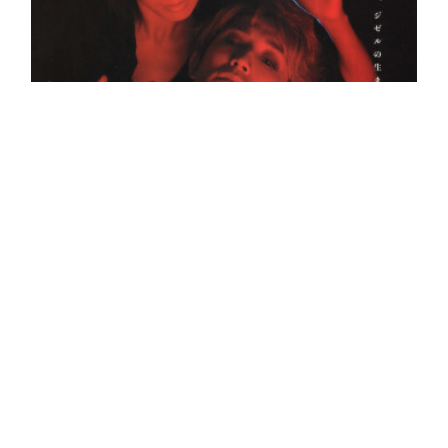
©2026 WATARU KOZUKI OFFICIAL FAN CLUB ACROSS. All Rights
Reserved．
DANCE GALAXY vol.1『gille』
DANCE GALAXY vol.1『gille』＜出演＞西島千博東 文昭／大柴拓磨／
木下菜津子／キミホ・ハルバート三枝宏次／桜木涼介／松崎えり／吉本
真悟 湖月わたる＜スタッフ＞演出・振付：川崎悦子振付：西島千博…