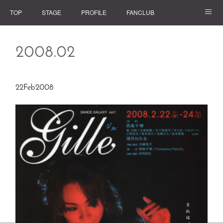
TOP
STAGE
PROFILE
FANCLUB
GOODS
2008
.
02
22
Feb
2008