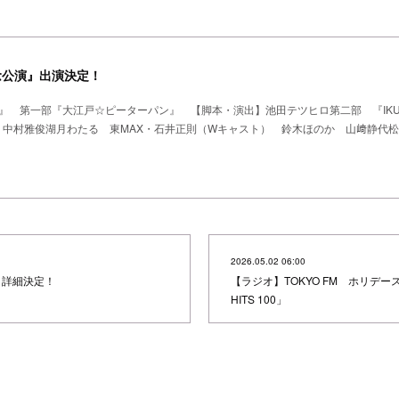
念公演』出演決定！
』 第一部『大江戸☆ピーターパン』 【脚本・演出】池田テツヒロ第二部 『IKUE 
榊原郁恵 中村雅俊湖月わたる 東MAX・石井正則（Wキャスト） 鈴木ほのか 山﨑静代
2026.05.02 06:00
ト詳細決定！
【ラジオ】TOKYO FM ホリデ
HITS 100」