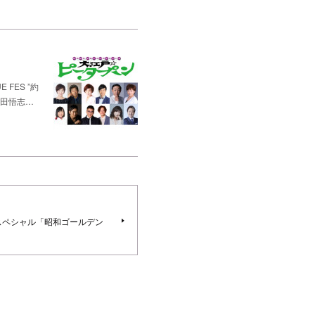
FES ”約
松田悟志…
ースペシャル「昭和ゴールデン