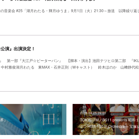
の音楽会 #25「湖月わたる・輝月ゆうま」9月1日（火）21:30～放送 以降繰り
念公演』出演決定！
』 第一部『大江戸☆ピーターパン』 【脚本・演出】池田テツヒロ第二部 『IKUE 
榊原郁恵 中村雅俊湖月わたる 東MAX・石井正則（Wキャスト） 鈴木ほのか 山﨑静代
2026.04.25 09:00
界」
TOKYO FM／BS11 present
デンHITS 100 in Orchestr