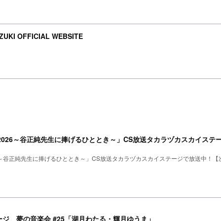
UKI OFFICIAL WEBSITE
2026～谷正純先生に捧げるひととき～」CS放送タカラヅカスカイステー
26～谷正純先生に捧げるひととき～」CS放送タカラヅカスカイステージで放送中！【次
ジ 夢の音楽会 #25「湖月わたる・輝月ゆうま」