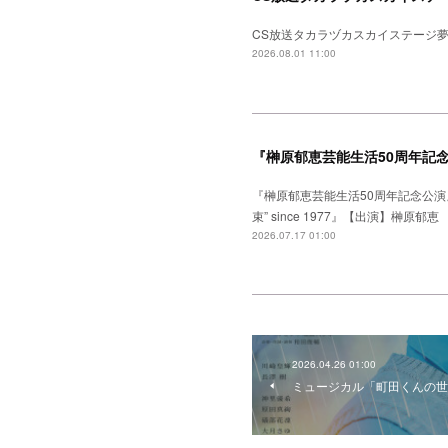
CS放送タカラヅカスカイステージ夢
2026.08.01 11:00
『榊原郁恵芸能生活50周年記
『榊原郁恵芸能生活50周年記念公演
束” since 1977』【出演】
2026.07.17 01:00
2026.04.26 01:00
ミュージカル「町田くんの世