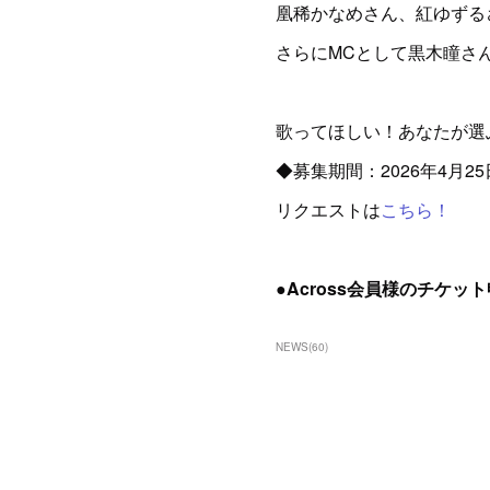
凰稀かなめさん、紅ゆずる
さらにMCとして黒木瞳さ
歌ってほしい！あなたが選
◆募集期間：2026年4月25
リクエストは
こちら！
●Across会員様のチケ
NEWS
(
60
)