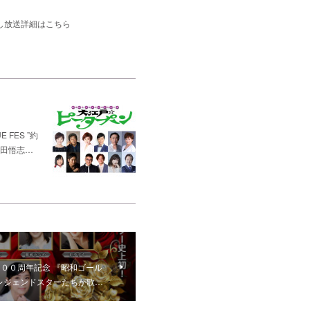
返し放送詳細はこちら
FES ”約
松田悟志…
s 昭和１００周年記念 『昭和ゴール
a ～宝塚レジェンドスターたちが歌…