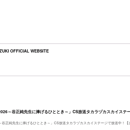
UKI OFFICIAL WEBSITE
2026～谷正純先生に捧げるひととき～」CS放送タカラヅカスカイステー
26～谷正純先生に捧げるひととき～」CS放送タカラヅカスカイステージで放送中！【次