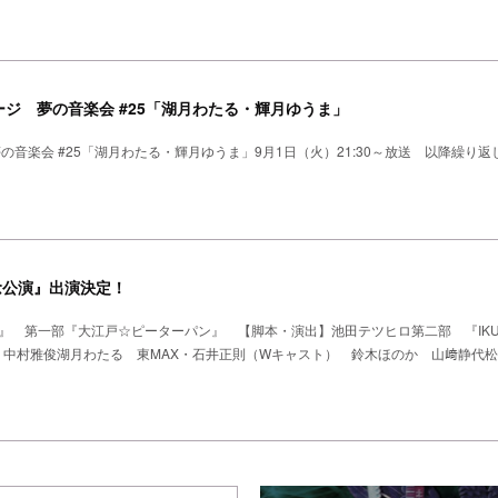
ジ 夢の音楽会 #25「湖月わたる・輝月ゆうま」
の音楽会 #25「湖月わたる・輝月ゆうま」9月1日（火）21:30～放送 以降繰り
念公演』出演決定！
』 第一部『大江戸☆ピーターパン』 【脚本・演出】池田テツヒロ第二部 『IKUE 
榊原郁恵 中村雅俊湖月わたる 東MAX・石井正則（Wキャスト） 鈴木ほのか 山﨑静代