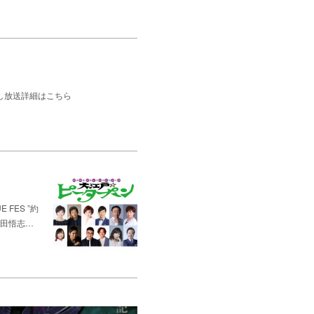
返し放送詳細はこちら
FES ”約
松田悟志…