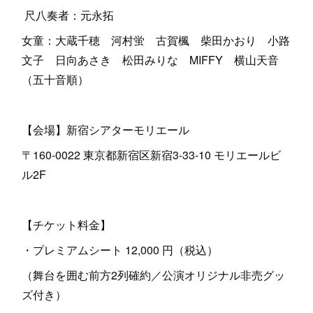
尺八奏者：元永拓
女童：大蔵千穂 河村蛍 古賀楓 柴田かおり 小路
文子 日向あさき 松田みりな MIFFY 横山天音
（五十音順）
【会場】新宿シアターモリエール
〒160-0022 東京都新宿区新宿3-33-10 モリエールビ
ル2F
【チケット料金】
・プレミアムシート 12,000 円（税込）
（舞台を囲む前方2列確約／公演オリジナル非売グッ
ズ付き）