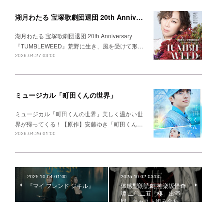
湖月わたる 宝塚歌劇団退団 20th Anniversary 『TUMBLEWEED』
湖月わたる 宝塚歌劇団退団 20th Anniversary
『TUMBLEWEED』荒野に生き、風を受けて形…
2026.04.27 03:00
ミュージカル「町田くんの世界」
ミュージカル「町田くんの世界」美しく温かい世
界が帰ってくる！【原作】安藤ゆき「町田くん…
2026.04.26 01:00
2025.10.04 01:00
2025.10.02 03:00
『マイ フレンド ジキル』
体感型朗読劇 神楽坂怪奇
譚 二〇二五「棲」出演
回、キャスト組み合わ…