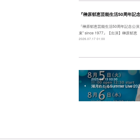
『榊原郁恵芸能生活50周年記
『榊原郁恵芸能生活50周年記念公演
束” since 1977』【出演】
2026.07.17 01:00
2025.05.13 03:00
湖月わたるSummer Live 20