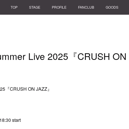
TOP
STAGE
PROFILE
FANCLUB
GOODS
er Live 2025『CRUSH O
025『CRUSH ON JAZZ』
30 start