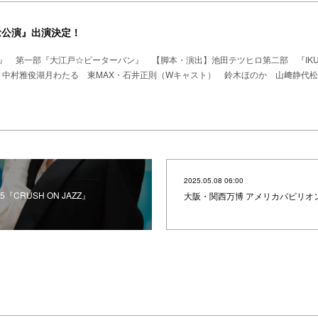
念公演』出演決定！
』 第一部『大江戸☆ピーターパン』 【脚本・演出】池田テツヒロ第二部 『IKUE 
榊原郁恵 中村雅俊湖月わたる 東MAX・石井正則（Wキャスト） 鈴木ほのか 山﨑静代
2025.05.08 06:00
25『CRUSH ON JAZZ』
大阪・関西万博 アメリカパビリオン公式