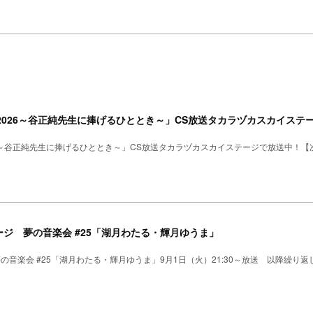
2026～谷正純先生に捧げるひととき～」CS放送タカラヅカスカイステー
26～谷正純先生に捧げるひととき～」CS放送タカラヅカスカイステージで放送中！【次
ジ 夢の音楽会 #25「湖月わたる・輝月ゆうま」
の音楽会 #25「湖月わたる・輝月ゆうま」9月1日（火）21:30～放送 以降繰り