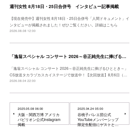
週刊女性 8月18日・25日合併号 インタビュー記事掲載
【現在発売中】週刊女性 8月18日・25日合併号「人間ドキュメント」イ
ンタビューが掲載されました！ぜひご覧ください。詳細はこちら
2026.08.08 12:00
「逸翁スペシャル コンサート 2026～谷正純先生に捧げるひととき～」CS放送タカラヅカスカイステージ 放送中！
「逸翁スペシャル コンサート 2026～谷正純先生に捧げるひととき～」
CS放送タカラヅカスカイステージで放送中！【次回放送】8月6日（…
2026.08.04 22:00
2025.05.08 06:00
2025.04.24 05:00
大阪・関西万博 アメリカ
谷桃子バレエ団公式
パビリオン公式Instagram
YouTubeメンバーシップ
掲載
限定生配信にゲストと…