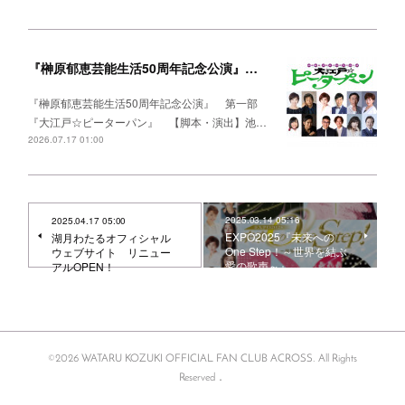
『榊原郁恵芸能生活50周年記念公演』出演決定！
『榊原郁恵芸能生活50周年記念公演』 第一部
『大江戸☆ピーターパン』 【脚本・演出】池…
2026.07.17 01:00
2025.03.14 05:16
2025.04.17 05:00
EXPO2025『未来への
湖月わたるオフィシャル
One Step！～世界を結ぶ
ウェブサイト リニュー
愛の歌声～』
アルOPEN！
©2026 WATARU KOZUKI OFFICIAL FAN CLUB ACROSS. All Rights
Reserved．