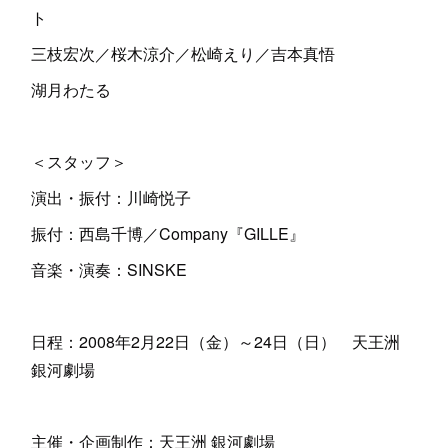
ト
三枝宏次／桜木涼介／松崎えり／吉本真悟
湖月わたる
＜スタッフ＞
演出・振付：川崎悦子
振付：西島千博／Company『GILLE』
音楽・演奏：SINSKE
日程：2008年2月22日（金）～24日（日） 天王洲
銀河劇場
主催・企画制作：天王洲 銀河劇場