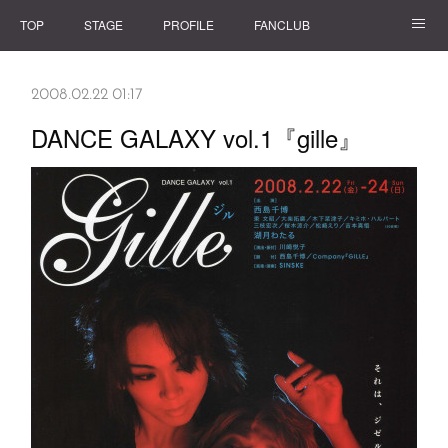
TOP
STAGE
PROFILE
FANCLUB
GOODS
2008.02.22 01:17
DANCE GALAXY vol.1『gille』