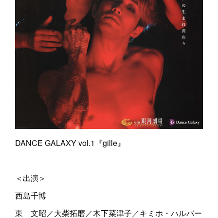
DANCE GALAXY vol.1『gille』
＜出演＞
西島千博
東 文昭／大柴拓磨／木下菜津子／キミホ・ハルバー