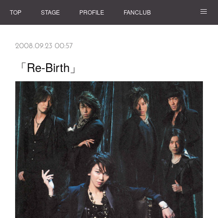
TOP
STAGE
PROFILE
FANCLUB
GOODS
2008.09.23 00:57
「Re-Birth」