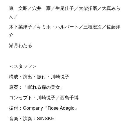
東 文昭／穴井 豪／生尾佳子／大柴拓磨／大真みら
ん／
木下菜津子／キミホ・ハルバート／三枝宏次／佐藤洋
介
湖月わたる
＜スタッフ＞
構成・演出・振付：川崎悦子
原案：「眠れる森の美女」
コンセプト：川崎悦子／西島千博
振付：Company『Rose Adagio』
音楽・演奏：SINSKE