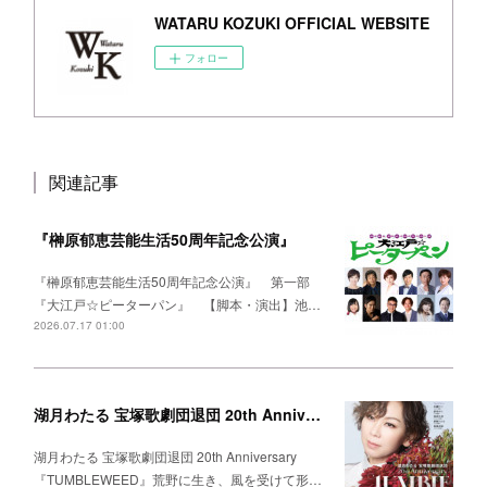
WATARU KOZUKI OFFICIAL WEBSITE
フォロー
関連記事
『榊原郁恵芸能生活50周年記念公演』
『榊原郁恵芸能生活50周年記念公演』 第一部
『大江戸☆ピーターパン』 【脚本・演出】池…
2026.07.17 01:00
湖月わたる 宝塚歌劇団退団 20th Anniversary 『TUMBLEWEED』
湖月わたる 宝塚歌劇団退団 20th Anniversary
『TUMBLEWEED』荒野に生き、風を受けて形…