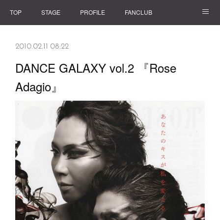
TOP
STAGE
PROFILE
FANCLUB
GOODS
2010.02.11 08:22
DANCE GALAXY vol.2 『Rose
Adagio』