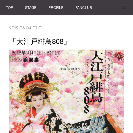
TOP
STAGE
PROFILE
FANCLUB
GOODS
2012.08.04 07:01
「大江戸緋鳥808」