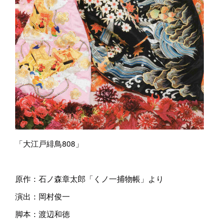
「大江戸緋鳥808」
原作：石ノ森章太郎「くノ一捕物帳」より
演出：岡村俊一
脚本：渡辺和徳