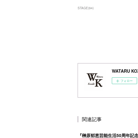
STAGE
(
94
)
WATARU KOZ
フォロー
関連記事
『榊原郁恵芸能生活50周年記