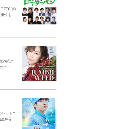
FES ”約
松田悟志…
と進み続け
つのパー…
ガレットコ
﨑皇輝長…