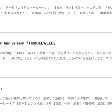
』 第一部『大江戸☆ピーターパン』 【脚本・演出】池田テツヒロ第二部 『IKUE 
 榊原郁恵 中村雅俊湖月わたる 東MAX・石井正則（Wキャスト） 鈴木ほのか 山﨑静代
Anniversary 『TUMBLEWEED』
nniversary 『TUMBLEWEED』荒野に生き、風を受けて形を変えながら、前へ前へ
ウィード）。風に導かれるように歩み続けてきた湖月わたるの“今”をお届けします。2 
」
しく温かい世界が帰ってくる！【原作】安藤ゆき「町田くんの世界」（集英社 マー
】ウォーリー木下 【脚本】ピンク地底人３号 【音楽・作詞・演奏】和田俊輔 【出演】川