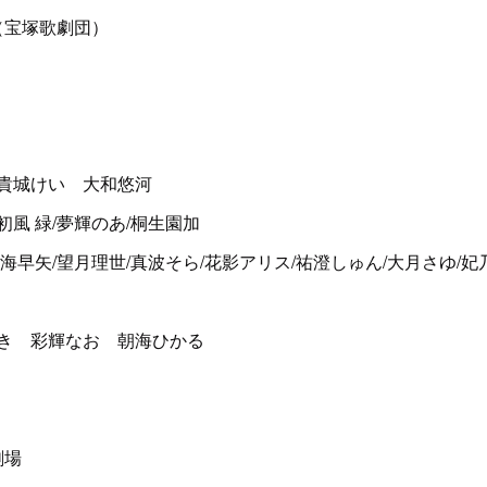
（宝塚歌劇団）
貴城けい 大和悠河
/初風 緑/夢輝のあ/桐生園加
/彩海早矢/望月理世/真波そら/花影アリス/祐澄しゅん/大月さゆ/妃
き 彩輝なお 朝海ひかる
劇場