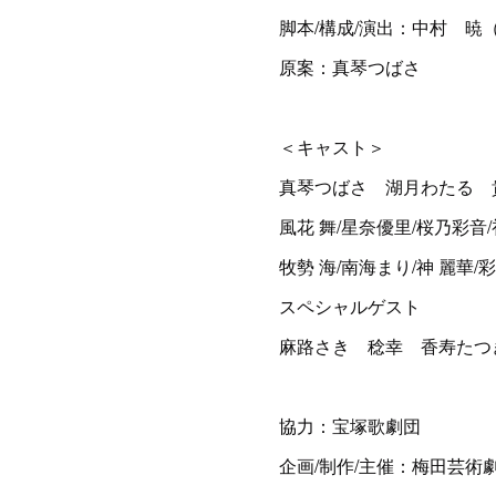
脚本/構成/演出：中村 暁
原案：真琴つばさ
＜キャスト＞
真琴つばさ 湖月わたる 
風花 舞/星奈優里/桜乃彩音
牧勢 海/南海まり/神 麗華
スペシャルゲスト
麻路さき 稔幸 香寿たつ
協力：宝塚歌劇団
企画/制作/主催：梅田芸術