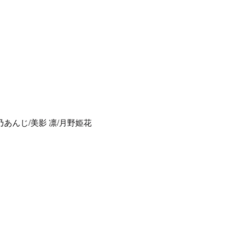
乃あんじ/美影 凛/月野姫花