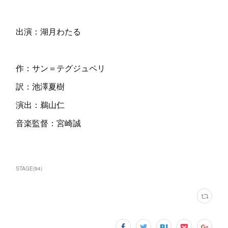
出演：湖月わたる
作：サン＝テグジュペリ
訳：池澤夏樹
演出：鵜山仁
音楽監督：宮崎誠
STAGE
(
94
)