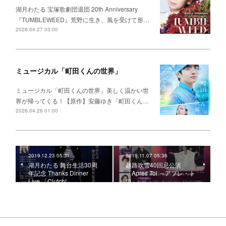
湖月わたる 宝塚歌劇団退団 20th Anniversary
『TUMBLEWEED』荒野に生き、風を受けて形…
2026.04.27 03:00
ミュージカル「町田くんの世界」
ミュージカル「町田くんの世界」美しく温かい世
界が帰ってくる！【原作】安藤ゆき「町田くん…
2026.04.26 01:00
2019.12.23 05:31
2019.11.07 05:36
湖月わたる 舞台生活30周
越路吹雪40回忌公演
年記念 Thanks Dinner
「Apres Toi ～アプレ・ト
Live 「Clutch!」
ワ」