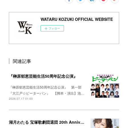
WATARU KOZUKI OFFICIAL WEBSITE
フォロー
関連記事
『榊原郁恵芸能生活50周年記念公演』
『榊原郁恵芸能生活50周年記念公演』 第一部
『大江戸☆ピーターパン』 【脚本・演出】池…
2026.07.17 01:00
湖月わたる 宝塚歌劇団退団 20th Anniversary 『TUMBLEWEED』