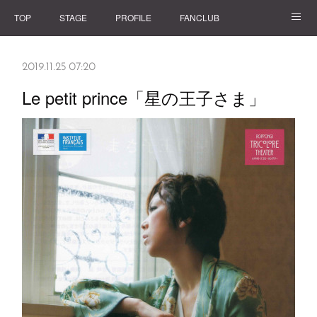
TOP
STAGE
PROFILE
FANCLUB
GOODS
2019.11.25 07:20
Le petit prince「星の王子さま」