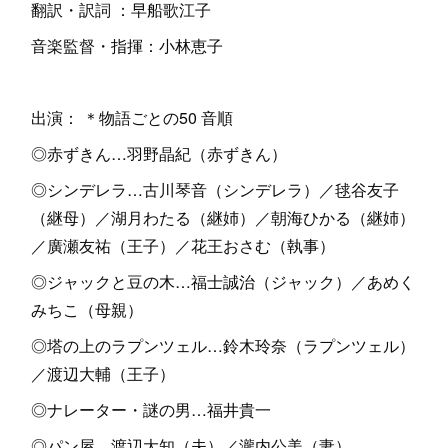
翻訳・訳詞 ：早船歌江子
音楽監督・指揮：小林恵子
出演： ＊物語ごとの50 音順
◎赤ずきん…羽野晶紀（赤ずきん）
◎シンデレラ…古川琴音（シンデレラ）／毬谷友子
（継母）／湖月わたる（継姉）／朝海ひかる（継姉）
／廣瀬友祐（王子）／花王おさむ（執事）
◎ジャックと豆の木…福士誠治（ジャック）／あめく
みちこ（母親）
◎塔の上のラプンツェル…鈴木玲奈（ラプンツェル）
／渡辺大輔（王子）
◎ナレーター・謎の男…福井貴一
◎パン屋…渡辺大知（夫）／瀧内公美（妻）