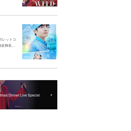
ガレットコ
﨑皇輝長…
s Dinner Live Special