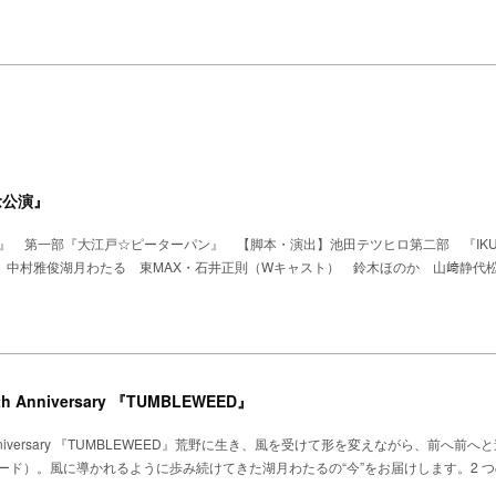
念公演』
』 第一部『大江戸☆ピーターパン』 【脚本・演出】池田テツヒロ第二部 『IKUE 
 榊原郁恵 中村雅俊湖月わたる 東MAX・石井正則（Wキャスト） 鈴木ほのか 山﨑静代
Anniversary 『TUMBLEWEED』
nniversary 『TUMBLEWEED』荒野に生き、風を受けて形を変えながら、前へ前へ
ウィード）。風に導かれるように歩み続けてきた湖月わたるの“今”をお届けします。2 