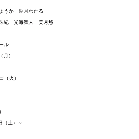
ようか 湖月わたる
珠紀 光海舞人 美月悠
ール
日（月）
4日（火）
）
４日（土）～