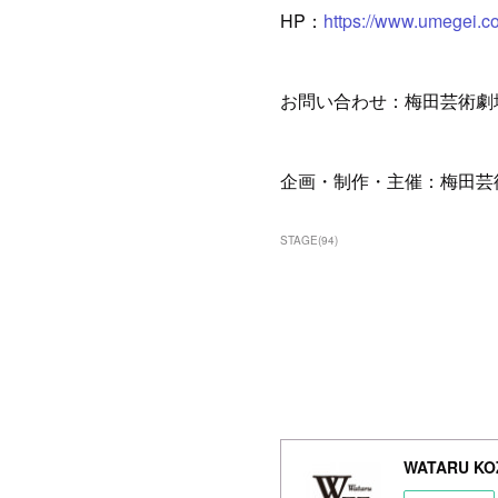
HP：
https://www.umegei.c
お問い合わせ：梅田芸術劇場【東京】
企画・制作・主催：梅田芸
STAGE
(
94
)
WATARU KOZ