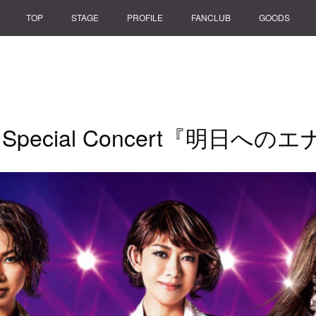
TOP
STAGE
PROFILE
FANCLUB
GOODS
th Special Concert『明日へ