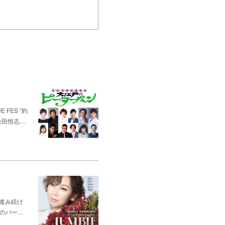
FES ”約
松田悟志…
と進み続け
つのパー…