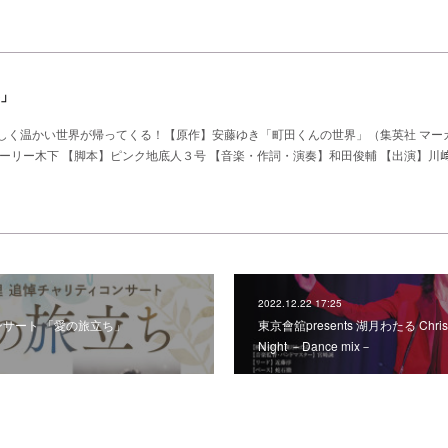
」
しく温かい世界が帰ってくる！【原作】安藤ゆき「町田くんの世界」（集英社 マー
】ウォーリー木下 【脚本】ピンク地底人３号 【音楽・作詞・演奏】和田俊輔 【出演】川
2022.12.22 17:25
ンサート 「愛の旅立ち」
東京會舘presents 湖月わたる Christma
Night －Dance mix－