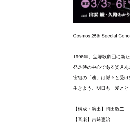
Cosmos 25th Special
1998年、宝塚歌劇団に
発足時の中心である姿月あ
宙組の「魂」は脈々と受け
生きよう、明日も 愛とと
【構成・演出】岡田敬二
【音楽】吉﨑憲治