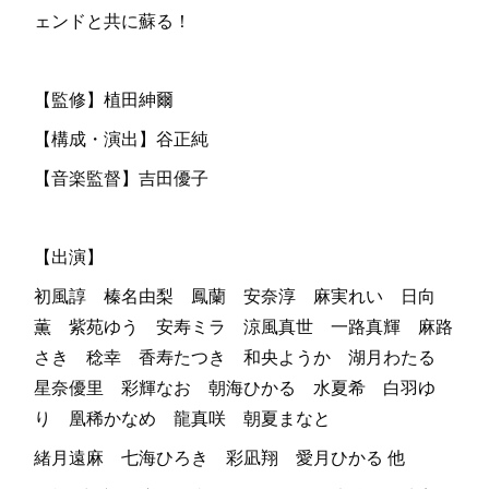
ェンドと共に蘇る！
【監修】植田紳爾
【構成・演出】谷正純
【音楽監督】吉田優子
【出演】
初風諄 榛名由梨 鳳蘭 安奈淳 麻実れい 日向
薫 紫苑ゆう 安寿ミラ 涼風真世 一路真輝 麻路
さき 稔幸 香寿たつき 和央ようか 湖月わたる
星奈優里 彩輝なお 朝海ひかる 水夏希 白羽ゆ
り 凰稀かなめ 龍真咲 朝夏まなと
緒月遠麻 七海ひろき 彩凪翔 愛月ひかる 他