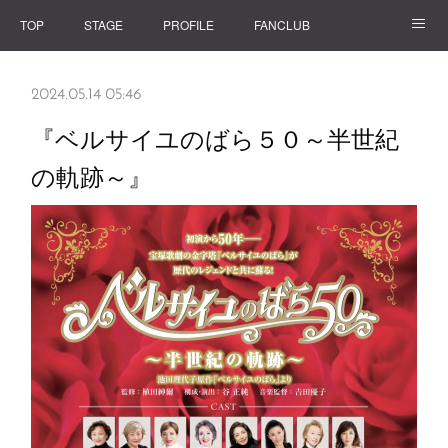
TOP
STAGE
PROFILE
FANCLUB
GOODS
2024.05.14 05:46
『ベルサイユのばら５０～半世紀
の軌跡～』