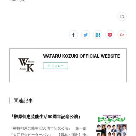
STAGE
(
94
)
WATARU KOZUKI OFFICIAL WEBSITE
フォロー
関連記事
『榊原郁恵芸能生活50周年記念公演』
『榊原郁恵芸能生活50周年記念公演』 第一部
『大江戸☆ピーターパン』 【脚本・演出】池…